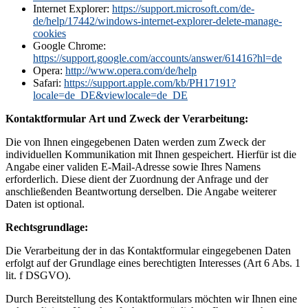
Internet Explorer:
https://support.microsoft.com/de-
de/help/17442/windows-internet-explorer-delete-manage-
cookies
Google Chrome:
https://support.google.com/accounts/answer/61416?hl=de
Opera:
http://www.opera.com/de/help
Safari:
https://support.apple.com/kb/PH17191?
locale=de_DE&viewlocale=de_DE
Kontaktformular
Art und Zweck der Verarbeitung:
Die von Ihnen eingegebenen Daten werden zum Zweck der
individuellen Kommunikation mit Ihnen gespeichert. Hierfür ist die
Angabe einer validen E-Mail-Adresse sowie Ihres Namens
erforderlich. Diese dient der Zuordnung der Anfrage und der
anschließenden Beantwortung derselben. Die Angabe weiterer
Daten ist optional.
Rechtsgrundlage:
Die Verarbeitung der in das Kontaktformular eingegebenen Daten
erfolgt auf der Grundlage eines berechtigten Interesses (Art 6 Abs. 1
lit. f DSGVO).
Durch Bereitstellung des Kontaktformulars möchten wir Ihnen eine