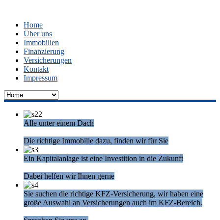
Home
Über uns
Immobilien
Finanzierung
Versicherungen
Kontakt
Impressum
Alle unter einem Dach
Die richtige Immobilie dazu, finden wir für Sie
Ein Kapitalanlage ist eine Investition in die Zukunft
Dabei helfen wir Ihnen gerne
Sie suchen die richtige KFZ-Versicherung, wir haben eine
große Auswahl an Versicherungen auch im KFZ-Bereich.