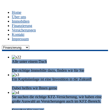
Home
Über uns
Immobilien
Finanzierung
Versicherungen
Kontakt
Impressum
Alle unter einem Dach
Die richtige Immobilie dazu, finden wir für Sie
Ein Kapitalanlage ist eine Investition in die Zukunft
Dabei helfen wir Ihnen gerne
Sie suchen die richtige KFZ-Versicherung, wir haben eine
große Auswahl an Versicherungen auch im KFZ-Bereich.