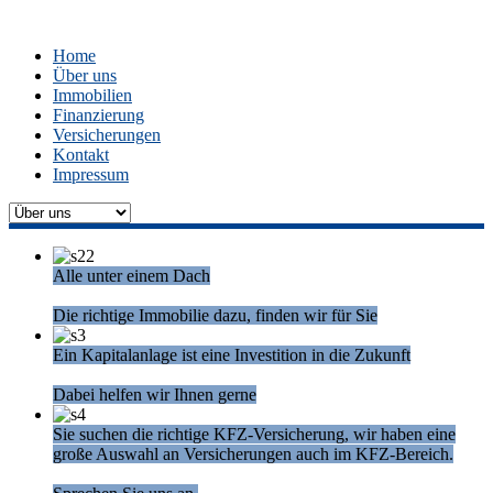
Home
Über uns
Immobilien
Finanzierung
Versicherungen
Kontakt
Impressum
Alle unter einem Dach
Die richtige Immobilie dazu, finden wir für Sie
Ein Kapitalanlage ist eine Investition in die Zukunft
Dabei helfen wir Ihnen gerne
Sie suchen die richtige KFZ-Versicherung, wir haben eine
große Auswahl an Versicherungen auch im KFZ-Bereich.